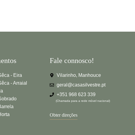
entos
Fale connosco!
êca - Eira
Vilarinho, Manhouce
êca - Arraial
geral@casasilvestre.pt
va
+351 968 623 339
Sobrado
(Chamada para a rede móvel nacional)
Barrela
Horta
Obter direções